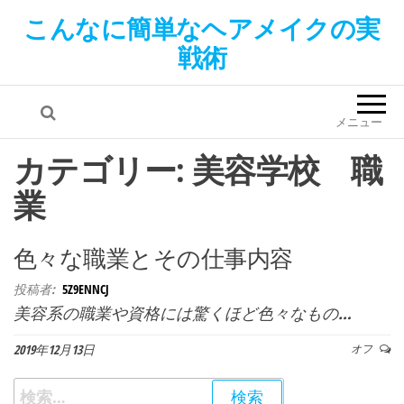
こんなに簡単なヘアメイクの実
戦術
メニュー
カテゴリー: 美容学校 職
業
色々な職業とその仕事内容
投稿者:
5Z9ENNCJ
美容系の職業や資格には驚くほど色々なもの…
2019年12月13日
オフ
検索: